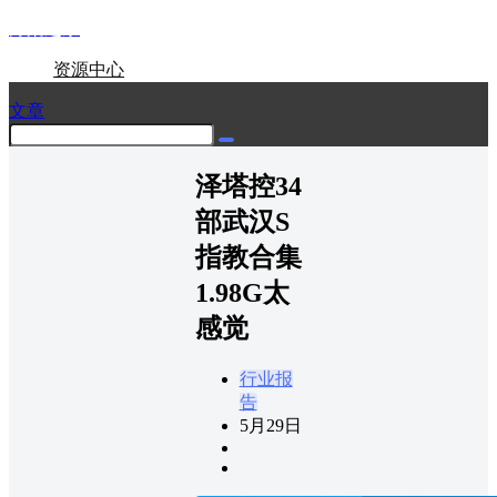
方案之家
资源中心
文章
泽塔控34
部武汉S
指教合集
1.98G太
感觉
行业报
告
5月29日