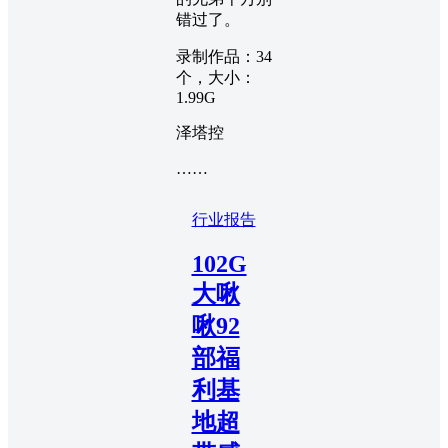
错过了。
录制作品：34
个，大小：
1.99G
泽塔控
……
行业报告
102G
大啾
啾92
部福
利基
地超