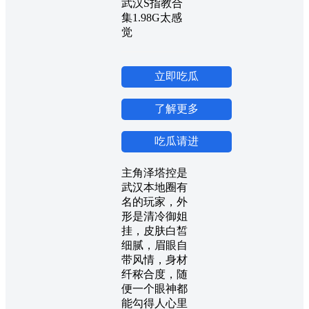
立即吃瓜
了解更多
吃瓜请进
主角泽塔控是
武汉本地圈有
名的玩家，外
形是清冷御姐
挂，皮肤白皙
细腻，眉眼自
带风情，身材
纤秾合度，随
便一个眼神都
能勾得人心里