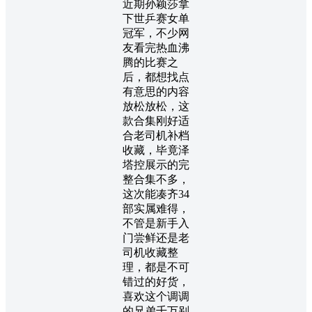
近期孙颖莎拿
下世乒赛女单
冠军，不少网
友看完热血沸
腾的比赛之
后，都想找点
有意思的内容
放松放松，这
款合集刚好适
合老司机补档
收藏，毕竟泽
塔控展示的完
整合集不多，
这次能凑齐34
部实属难得，
不管是新手入
门尝鲜还是老
司机收藏整
理，都是不可
错过的好货，
喜欢这个调调
的兄弟千万别