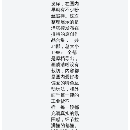
发痒，在圈内
早就有不少粉
丝追捧。这次
整理展示的是
泽塔控发布在
推特的原创作
品合集，一共
34部，总大小
1.98G，全都
是原档导出，
画质清晰没有
裁切，内容都
是圈内爱好者
偏爱的特色互
动玩法，和外
面千篇一律的
工业货不一
样，每一段都
充满真实的氛
围感，细节拉
满懂的都懂。